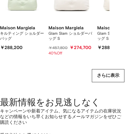
を
表
示
し
て
Maison Margiela
Maison Margiela
Maison Margiela
い
キルティング ショルダー
Glam Slam ショルダーバ
Glam Slam ショル
バッグ
ッグ S
ッグ S
ま
す
￥288,200
￥274,700
￥288,200
￥457,800
40%Off
さらに表示
最新情報をお見逃しなく
キャンペーンや新着アイテム、気になるアイテムの在庫状況
などの情報をいち早くお知らせするメールマガジンをぜひご
購読ください