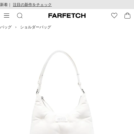
テ
お
新着｜
注目の新作をチェック
ン
け
ツ
る
に
ア
移
ク
バッグ
ショルダーバッグ
動
セ
す
シ
る
ビ
リ
テ
ィ