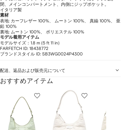
閉、メインコンパートメント、内側にジップポケット。
イタリア製
素材
表地:
カーフレザー 100%、
ムートン 100%、
真鍮 100%、
亜
鉛 100%
裏地:
ムートン 100%、
ポリエステル 100%
モデル着用アイテム
モデルサイズ：1.8 m (5 ft 11 in)
FARFETCH ID:
18438772
ブランドスタイル ID:
SB3WG0024P4300
配送、返品および販売元について
おすすめアイテム
1
2
3
／
/
/
/
2
12
12
12
の
ア
イ
テ
ム