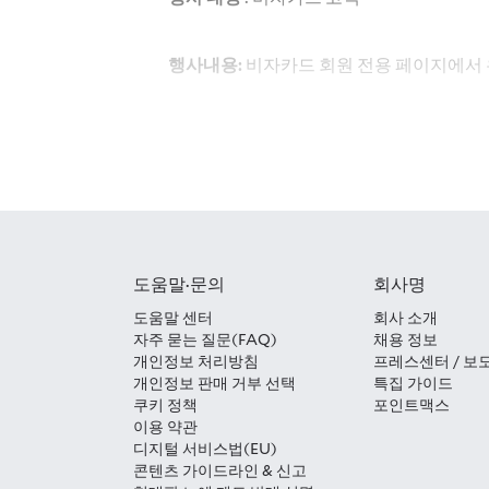
행사내용
:
비자카드 회원 전용 페이지에서 유
* 아고다-비자코리아 회원 전용 페이지:
ht
할인 적용 방법
:
비자카드 빈 번호 인식 및 
행사규정
:
행사 내용 :
도움말·문의
회사명
-
한국에서
발행된
비자카드 신용
카드
- 행사 기간(예약일 기준) : 2026년 4월 
도움말 센터
회사 소개
- 투숙 기간 : 2026년 4월 1일 ~ 2029
자주 묻는 질문(FAQ)
채용 정보
개인정보 처리방침
프레스센터 / 보
카드에 비자 이름과 로고가 있는 유효한
개인정보 판매 거부 선택
특집 가이드
본 우대 혜택은 비자카드 프로모션 전
쿠키 정책
포인트맥스
다.
이용 약관
본 행사는 해외 승인 프로모션이므로 해
디지털 서비스법(EU)
선택 시 프로모션 할인이 적용이 되지 
콘텐츠 가이드라인 & 신고