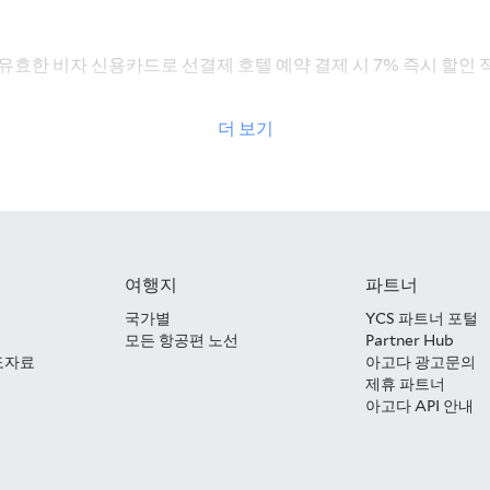
효한 비자 신용카드로 선결제 호텔 예약 결제 시 7% 즉시 할인 
tps://www.agoda.com/ko-kr/visakorea
더 보기
결제 시 즉시 자동 할인 적용
여행지
파트너
로
결제
시
한국 + 해외 호텔 7% 할인
1일 ~ 2029년 3월 31일
국가별
YCS 파트너 포털
년 4월 2일
모든 항공편 노선
Partner Hub
도자료
아고다 광고문의
 비자 신용/체크카드로 결제 시 할인 혜택이 제공됩니다.
제휴 파트너
용 페이지인
https://www.agoda.com/ko-kr/visakorea
에서 선
아고다 API 안내
외 승인 및 해외 이용 수수료가 발생하며, 무이자 할부 서비스가 
않습니다.)