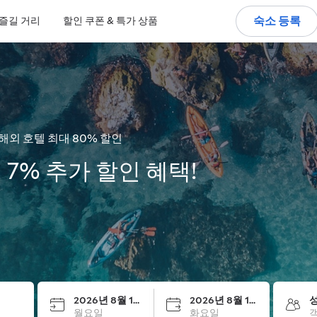
숙소 등록
즐길 거리
할인 쿠폰 & 특가 상품
해외 호텔 최대 80% 할인
 7% 추가 할인 혜택!
2026년 8월 17일
2026년 8월 18일
성
월요일
화요일
객