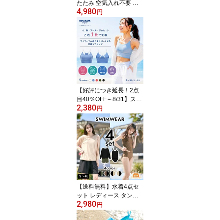
たたみ 空気入れ不要 折
4,980
りたたみプール166 大型
円
組立簡単 家庭用プール
子供用プール 折り畳み式
フレームプール 加厚プー
ル ビニールプール 全6サ
イズ FOLDING_POOL16
6‥
【好評につき延長！2点
目40％OFF～8/31】スポ
2,380
ーツブラ 水陸両用ブラト
円
ップ レディース ホール
ド 揺れない スポブラ AL
451101D031 &life アン
ドライフ
【送料無料】水着4点セ
ット レディース タンキ
2,980
ニ 体型カバー 普段着見
円
え ラッシュガード セパ