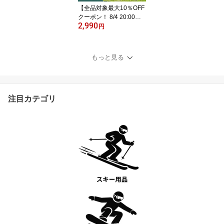
【全品対象最大10％OFF
クーポン！ 8/4 20:00〜8/
2,990
11 1:59】【送料無料】
円
ビジョンピークス レジャ
ーシート 200cm キルテ
ィング 防砂レジャーシー
もっと見る
ト ピクニック キャンプ
4〜6人用 VP160303F63
VISIONPEAKS
注目カテゴリ