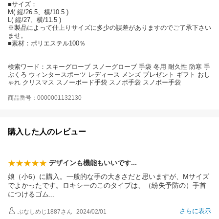
■サイズ：
M( 縦/26.5、横/10.5 )
L( 縦/27、横/11.5 )
※製品によって仕上りサイズに多少の誤差がありますのでご了承下さい
ませ。
■素材：ポリエステル100％
検索ワード：スキーグローブ スノーグローブ 手袋 冬用 耐久性 防寒 手
ぶくろ ウィンタースポーツ レディース メンズ プレゼント ギフト おし
ゃれ クリスマス スノーボード手袋 スノボ手袋 スノボー手袋
商品番号：0000001132130
購入した人のレビュー
デザインも機能もいいで
す
娘（小6）に購入。一般的な手の大きさだと思いますが、Mサイズ
でよかったです。ロキシーのこのタイプは、（紛失予防の）手首
につけるゴ
ム
さらに表示
ぶなしめじ1887
さん
2024/02/01