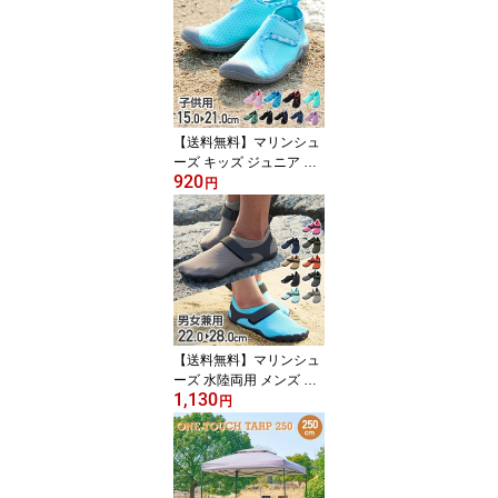
レート EC610312D52
【ご自宅配送限定】‥
【送料無料】マリンシュ
ーズ キッズ ジュニア 水
920
陸両用 ベルトテープ 履
円
きやすい VPC-A230 子供
男の子 女の子 アクアシ
ューズ ビジョンピークス
VISIONPEAKS
【送料無料】マリンシュ
ーズ 水陸両用 メンズ レ
1,130
ディース VPC-F230 大人
円
用 男女兼用 岩場 アクア
シューズ ウォーターシュ
ーズ ビーチシューズ ビ
ジョンピークス VISIONP