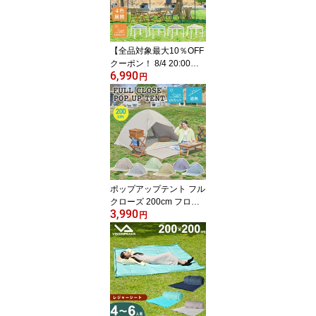
EAKS
【全品対象最大10％OFF
クーポン！ 8/4 20:00〜8/
6,990
11 1:59】ワンタッチタ
円
ープ2.5m×2.5m UVカッ
ト ベンチレーション付き
頑丈 スチール 簡単設置
EC160201D02 防水 アウ
トドア キャンプ タープ
テント 250cm
ポップアップテント フル
クローズ 200cm フロン
3,990
トシート付き 遮光 紫外
円
線カット シルバーコーテ
ィング UV対策 ワンタッ
チテント サンシェード
簡易テント EC160104D
01