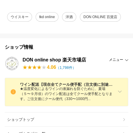
ウイスキー
tkd online
洋酒
DON ONLINE 百貨店
ショップ情報
DON online shop 楽天市場店
メニュー
4.06
（
1,798
件）
ワイン配送【現在全てクール便手配（注文後に別途330〜1000円加算）】と【日付指定】につきまして
★温度変化によるワインの液漏れを防ぐために、夏場
（５〜９月頃）のワイン配送は全てクール便手配となりま
す。ご注文後にクール便代（330〜1000
円
ショップトップ