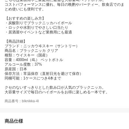
コストパフォーマンスに優れ、毎日の晩酌やパーティー、飲食店でのま
とめ使いにも便利です。
【おすすめの楽しみ方】
・炭酸割りでブラックニッカハイボール
・ロックや水割りでやさしい口当たり
・居酒屋やイベントなど業務用にも最適
【商品詳細】
ブランド：ニッカウヰスキー（サントリー）
商品名：ブラックニッカ クリア
種類：ウイスキー（国産）
容量：4000ml（4L） ペットボトル
アルコール度数：37%
原産国：日本
保存方法：常温保存（直射日光を避けて保存）
同梱可能：1ケースにつき4本まで
クセのないすっきりとした飲み口が人気のブラックニッカ。
大容量サイズで毎日のハイボールをお得に楽しめる一本です。
商品番号：blknikka-4l
商品仕様