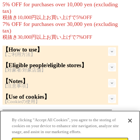
5% OFF for purchases over 10,000 yen (excluding
tax)
税抜き10,000円以上お買い上げで5%OFF
7% OFF for purchases over 30,000 yen (excluding
tax)
税抜き30,000円以上お買い上げで7%OFF
【How to use】
【ご利用方法】
【Eligible people/eligible stores】
【対象者/対象店舗】
【Notes】
【注意事項】
【Use of cookies】
【Cookieの使用】
★Click here to see other deals!★
By clicking “Accept All Cookies”, you agree to the storing of
★その他お得な情報はこちらをクリック！★
cookies on your device to enhance site navigation, analyze site
usage, and assist in our marketing efforts.